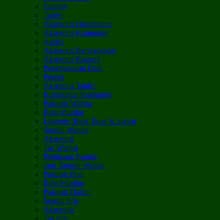
Gadget
Tablet
Aksesoris Handphone
Aksesoris Komputer
Audio
Aksesoris Berteknologi
Aksesoris Kamera
Penyimpanan Data
Printer
Aksesoris Tablet
Komponen Komputer
Pakaian Wanita
Baju Muslim
Lingerie, Baju Tidur & Santai
Sepatu Wanita
Aksesoris
Tas Wanita
Perhiasan Wanita
Jam Tangan Wanita
Pakaian Pria
Baju Muslim
Pakaian Dalam
Sepatu Pria
Aksesoris
Tas Pria