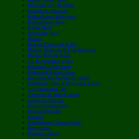
Makanan Bayi & Balita
Pakaian & Aksesoris
Perlengkapan Menyusui
Perlengkapan Bayi
Kamar Bayi
Perawatan Bayi
Mainan
Mainan Elektronik & RC
Mainan Olahraga & Luar Ruangan
Mainan Bayi & Balita
TV & Perangkat Video
Peralatan Dapur Kecil
Elektronik Rumah Besar
Penyejuk dan Pembersih Udara
Penghisap Debu & Perawatan Lantai
Alat Perawatan Diri
Aksesoris & Suku Cadang
Aksesoris Televisi
Home Entertainment
Dekorasi Rumah
Furnitur
Kelengkapan Tempat Tidur
Penerangan
Peralatan Mandi