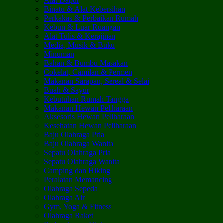
Alat Dapur
Binatu & Alat Kebersihan
Perkakas & Perbaikan Rumah
Kebun & Luar Ruangan
Alat Tulis & Kerajinan
Media, Musik & Buku
Minuman
Bahan & Bumbu Masakan
Cokelat, Camilan & Permen
Makanan Sarapan, Sereal & Selai
Buah & Sayur
Kebutuhan Rumah Tangga
Makanan Hewan Peliharaan
Aksesoris Hewan Peliharaan
Kesehatan Hewan Peliharaan
Baju Olahraga Pria
Baju Olahraga Wanita
Sepatu Olahraga Pria
Sepatu Olahraga Wanita
Camping dan Hiking
Peralatan Memancing
Olahraga Sepeda
Olahraga Air
Gym, Yoga & Fitness
Olahraga Raket