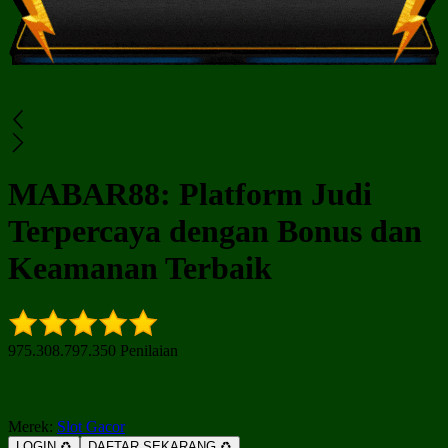
MABAR88: Platform Judi
Terpercaya dengan Bonus dan
Keamanan Terbaik
975.308.797.350 Penilaian
Merek
:
Slot Gacor
LOGIN ♻
DAFTAR SEKARANG ♻