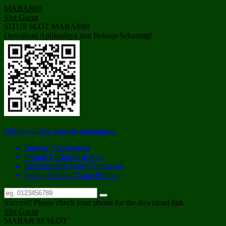
MABAR88
Slot Gacor
SITUS SLOT MABAR88
Download Aplikasinya dan Belanja Sekarang!
Belanja di App banyak untungnya:
Banyak Vouchernya
Produk Eksklusif di App
Rekomendasi Hanya Untukmu
Paling Pertama Dapat Promo
Success! Please check your phone for the download link
Slot Gacor
MABAR 88 SLOT