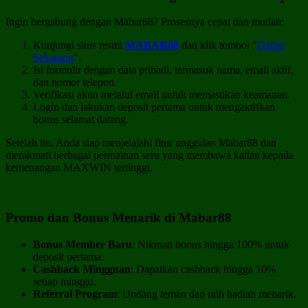
Ingin bergabung dengan Mabar88? Prosesnya cepat dan mudah:
Kunjungi situs resmi
MABAR88
dan klik tombol "
Daftar
Sekarang
".
Isi formulir dengan data pribadi, termasuk nama, email aktif,
dan nomor telepon.
Verifikasi akun melalui email untuk memastikan keamanan.
Login dan lakukan deposit pertama untuk mengaktifkan
bonus selamat datang.
Setelah itu, Anda siap menjelajahi fitur unggulan Mabar88 dan
menikmati berbagai permainan seru yang membawa kalian kepada
kemenangan MAXWIN tertinggi.
Promo dan Bonus Menarik di Mabar88
Bonus Member Baru
: Nikmati bonus hingga 100% untuk
deposit pertama.
Cashback Mingguan
: Dapatkan cashback hingga 10%
setiap minggu.
Referral Program
: Undang teman dan raih hadiah menarik.